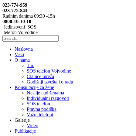
023-774-959
023-775-843
Radnim danima 09:30 -15h
0800-10-10-10
Jedinstveni SOS
telefon Vojvodine
Naslovna
Vesti
O nama
Tim
SOS telefon Vojvodine
Članice mreža
Godišnji izveštaji o radu
Konsultacije za žene
Nasilje nad ženama
Individualni razgovori
SOS telefon
Pravna podrška
Važni telefoni
Galerije
Video
Publikacije