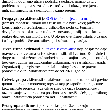
dijalog mi dobijamo uticaj i podršku zajednice, imamo uvid u
probleme sa kojima se zajednice suočavaju i ukazujemo javno na
njih, ali i zajedno sa zajednicom tražimo rešenja.
Druga grupa aktivnosti
je
SOS telefon na jezicima manjina
(romski, mađarski, rumunski i rusinski) u okviru kojeg pružamo
konslutantsku i profesionalnu psihološku podršku ženama i
devojčicama sa iskustvom rodno zasnovanog nasilja i sa iskustvom
prakse dečijeg, prisilnog braka. U okviru ove grupe usluga pružamo
i usluge podrške žrtvama silovanja i seksualnog nasilja.
Treća grupa aktivnosti
je
Pravno savetovalište
koje besplatno daje
pravne savete ženama sa iskustvom nasilja ali i zastupa Romkinje i
druge manjinske žene pred sudovima po pitanjima nasilja u porodici,
trgovine ljudima, institucionalne diskriminacije i rasisitičkih napada.
Organizacija je registrovani pružalac usluge besplatne pravne
pomoći u okviru Ministarstva pravde od 2021. godine.
Četvrta grupa aktivnosti
su aktivnosti usmerene na oblast trgovine
ljudima i problem modernog ropstva koji je započet 2023. godine
kroz različite projekte, a za cilj je imao da ojača kompetencije i
razumevanje ovih problema posebno sa stanovišta dečijeg, prisilnog
braka i narastajućih ponuda za rad u inostranstvu.
Peta grupa aktivnosti
pokriva oblast podrške i razvoju
feminističkog aktivizma, posebno podsticaj održavanju i razvoju