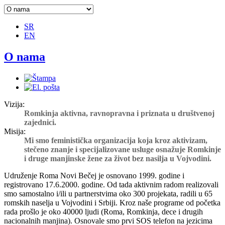
SR
EN
O nama
Vizija:
Romkinja aktivna, ravnopravna i priznata u društvenoj
zajednici.
Misija:
Mi smo feministička organizacija koja kroz aktivizam,
stečeno znanje i specijalizovane usluge osnažuje Romkinje
i druge manjinske žene za život bez nasilja u Vojvodini.
Udruženje Roma Novi Bečej je osnovano 1999. godine i
registrovano 17.6.2000. godine. Od tada aktivnim radom realizovali
smo samostalno i/ili u partnerstvima oko 300 projekata, radili u 65
romskih naselja u Vojvodini i Srbiji. Kroz naše programe od početka
rada prošlo je oko 40000 ljudi (Roma, Romkinja, dece i drugih
nacionalnih manjina). Osnovale smo prvi SOS telefon na jezicima