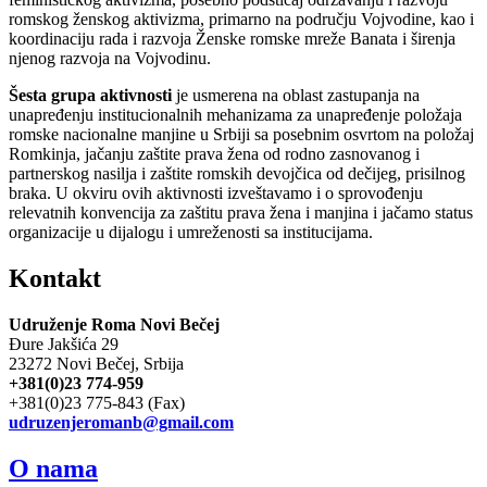
romskog ženskog aktivizma, primarno na području Vojvodine, kao i
koordinaciju rada i razvoja Ženske romske mreže Banata i širenja
njenog razvoja na Vojvodinu.
Šesta grupa aktivnosti
je usmerena na oblast zastupanja na
unapređenju institucionalnih mehanizama za unapređenje položaja
romske nacionalne manjine u Srbiji sa posebnim osvrtom na položaj
Romkinja, jačanju zaštite prava žena od rodno zasnovanog i
partnerskog nasilja i zaštite romskih devojčica od dečijeg, prisilnog
braka. U okviru ovih aktivnosti izveštavamo i o sprovođenju
relevatnih konvencija za zaštitu prava žena i manjina i jačamo status
organizacije u dijalogu i umreženosti sa institucijama.
Kontakt
Udruženje Roma Novi Bečej
Đure Jakšića 29
23272 Novi Bečej, Srbija
+381(0)23 774-959
+381(0)23 775-843 (Fax)
udruzenjeromanb@gmail.com
O nama